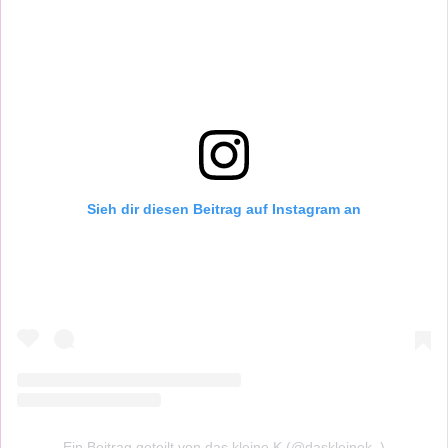
Sieh dir diesen Beitrag auf Instagram an
Ein Beitrag geteilt von das kleine K (@daskleinek_)